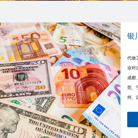
银
代做工
业对
成都
莞、
州、