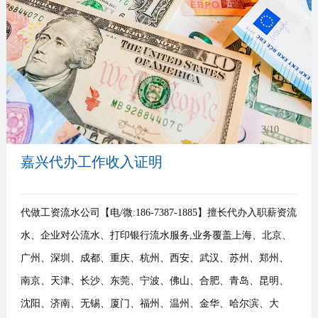
事
我
们
3
/10
嘉兴代办工作收入证明
代做工资流水公司【电/微:186-7387-1885】擅长代办入职薪资流
水、企业对公流水、打印银行流水服务,业务覆盖上海、北京、
广州、深圳、成都、重庆、杭州、西安、武汉、苏州、郑州、
南京、天津、长沙、东莞、宁波、佛山、合肥、青岛、昆明、
沈阳、济南、无锡、厦门、福州、温州、金华、哈尔滨、大