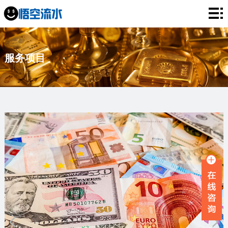
网
站
银
服务项目
首
行
工
页
流
资
薪
水
流
资
企
水
流
业
服
水
流
务
新
水
项
闻
品
目
资
牌
联
讯
故
系