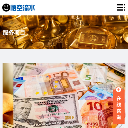
网
站
银
服务项目
首
行
工
页
流
资
薪
水
流
资
企
水
流
业
服
水
流
务
新
水
项
闻
品
目
资
牌
联
讯
故
系