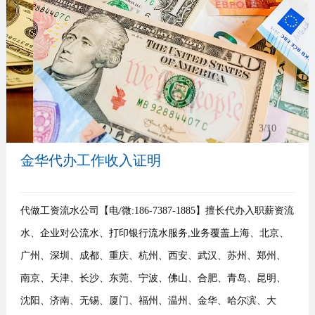
事
我
们
3
/10
金华代办工作收入证明
代做工资流水公司【电/微:186-7387-1885】擅长代办入职薪资流
水、企业对公流水、打印银行流水服务,业务覆盖上海、北京、
广州、深圳、成都、重庆、杭州、西安、武汉、苏州、郑州、
南京、天津、长沙、东莞、宁波、佛山、合肥、青岛、昆明、
沈阳、济南、无锡、厦门、福州、温州、金华、哈尔滨、大