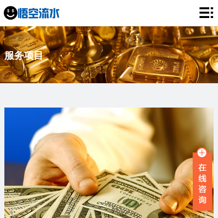
网
站
银
服务项目
首
行
工
页
流
资
薪
水
流
资
企
水
流
业
服
水
流
务
新
水
项
闻
品
目
资
牌
联
讯
故
系