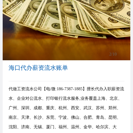
事
我
们
3
/10
海口代办薪资流水账单
代做工资流水公司【电/微:186-7387-1885】擅长代办入职薪资流
水、企业对公流水、打印银行流水服务,业务覆盖上海、北京、
广州、深圳、成都、重庆、杭州、西安、武汉、苏州、郑州、
南京、天津、长沙、东莞、宁波、佛山、合肥、青岛、昆明、
沈阳、济南、无锡、厦门、福州、温州、金华、哈尔滨、大