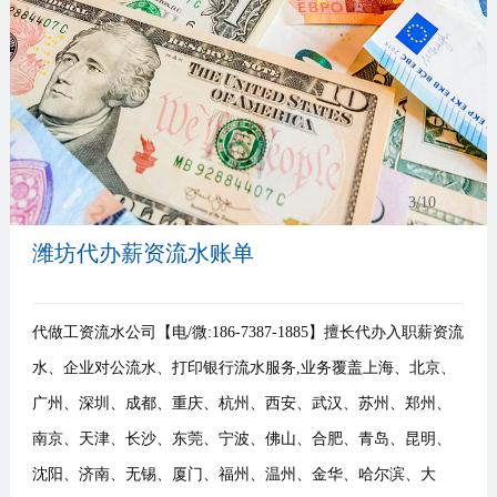
事
我
们
4
/10
潍坊代办薪资流水账单
代做工资流水公司【电/微:186-7387-1885】擅长代办入职薪资流
水、企业对公流水、打印银行流水服务,业务覆盖上海、北京、
广州、深圳、成都、重庆、杭州、西安、武汉、苏州、郑州、
南京、天津、长沙、东莞、宁波、佛山、合肥、青岛、昆明、
沈阳、济南、无锡、厦门、福州、温州、金华、哈尔滨、大