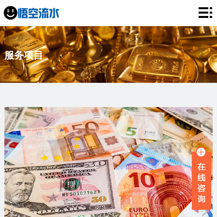
网
站
银
服务项目
首
行
工
页
流
资
薪
水
流
资
企
水
流
业
服
水
流
务
新
水
项
闻
品
目
资
牌
联
讯
故
系