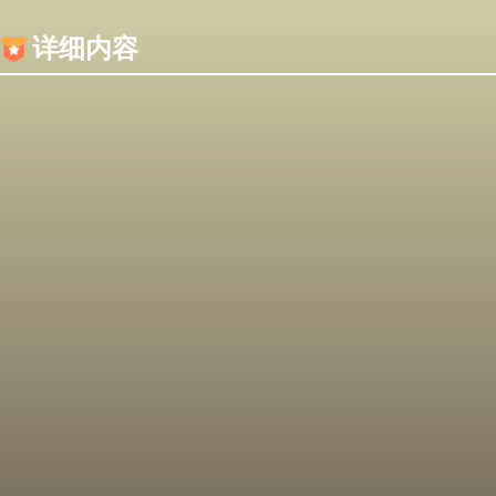
内容加载失败，可能是你的浏览器屏蔽了JS脚本！
详细内容