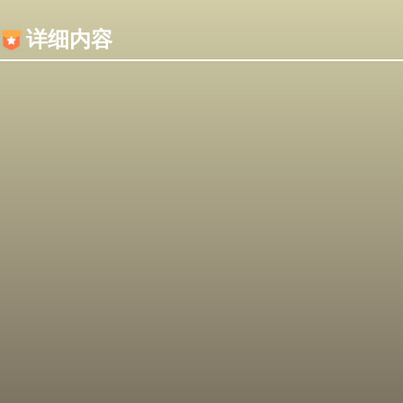
内容加载失败，可能是你的浏览器屏蔽了JS脚本！
详细内容