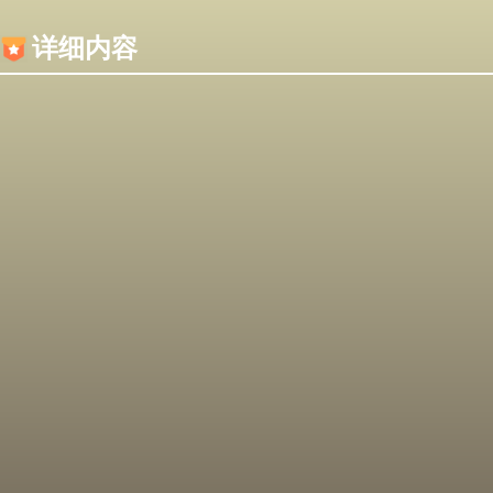
内容加载失败，可能是你的浏览器屏蔽了JS脚本！
详细内容