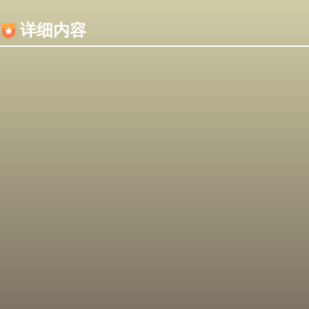
内容加载失败，可能是你的浏览器屏蔽了JS脚本！
详细内容