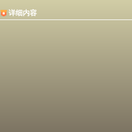
内容加载失败，可能是你的浏览器屏蔽了JS脚本！
详细内容