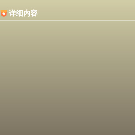
内容加载失败，可能是你的浏览器屏蔽了JS脚本！
详细内容