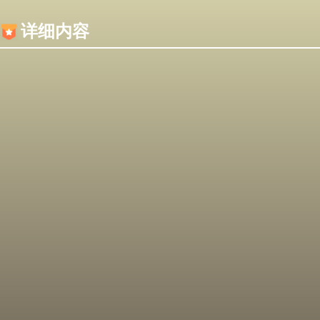
内容加载失败，可能是你的浏览器屏蔽了JS脚本！
详细内容