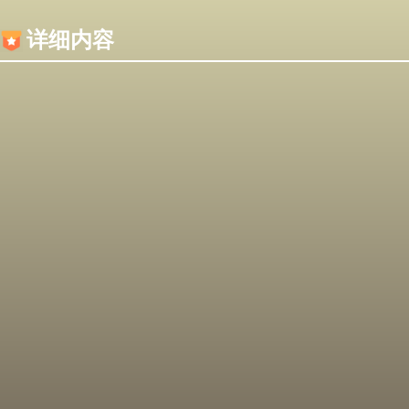
内容加载失败，可能是你的浏览器屏蔽了JS脚本！
详细内容