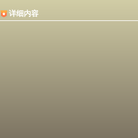
内容加载失败，可能是你的浏览器屏蔽了JS脚本！
详细内容