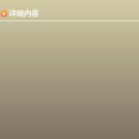
内容加载失败，可能是你的浏览器屏蔽了JS脚本！
详细内容