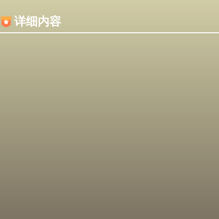
内容加载失败，可能是你的浏览器屏蔽了JS脚本！
详细内容