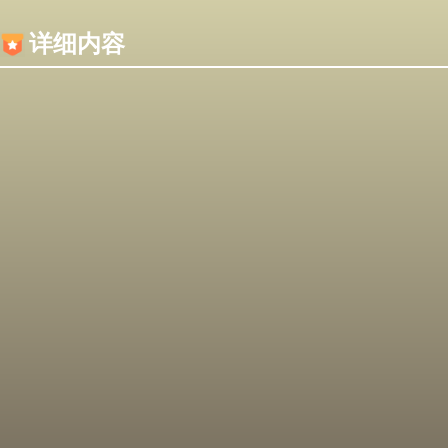
内容加载失败，可能是你的浏览器屏蔽了JS脚本！
详细内容