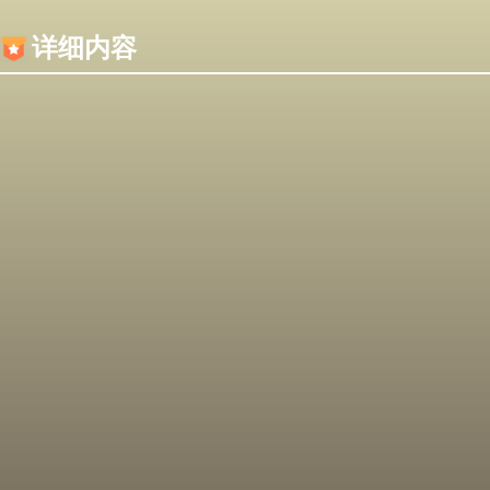
内容加载失败，可能是你的浏览器屏蔽了JS脚本！
详细内容