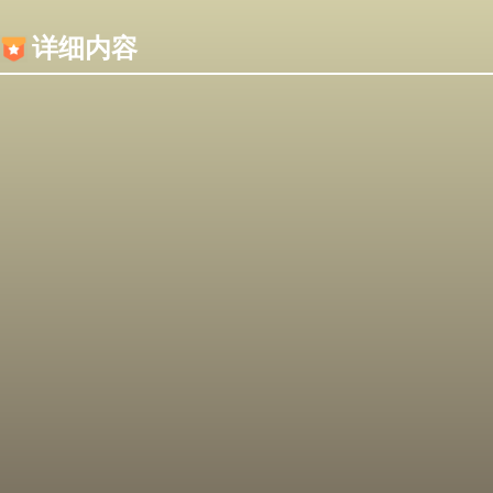
内容加载失败，可能是你的浏览器屏蔽了JS脚本！
详细内容