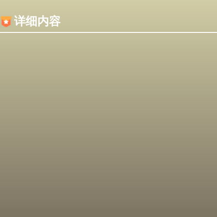
内容加载失败，可能是你的浏览器屏蔽了JS脚本！
详细内容