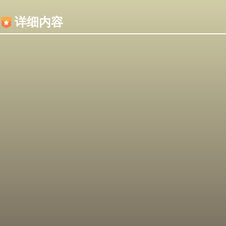
内容加载失败，可能是你的浏览器屏蔽了JS脚本！
详细内容