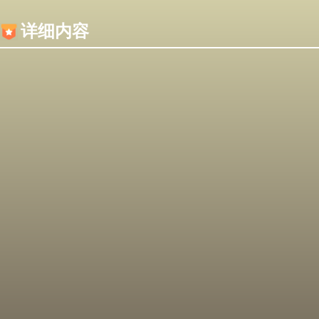
内容加载失败，可能是你的浏览器屏蔽了JS脚本！
详细内容