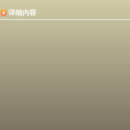
内容加载失败，可能是你的浏览器屏蔽了JS脚本！
详细内容