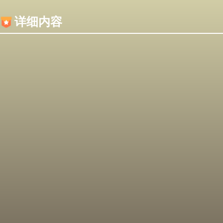
内容加载失败，可能是你的浏览器屏蔽了JS脚本！
详细内容