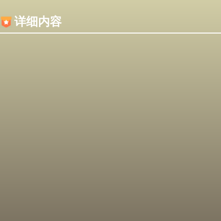
内容加载失败，可能是你的浏览器屏蔽了JS脚本！
详细内容