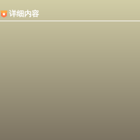
内容加载失败，可能是你的浏览器屏蔽了JS脚本！
详细内容