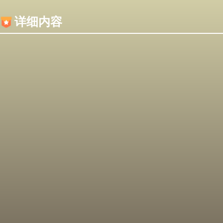
内容加载失败，可能是你的浏览器屏蔽了JS脚本！
详细内容