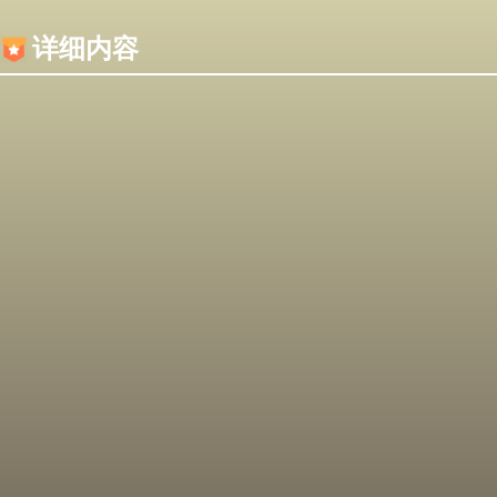
内容加载失败，可能是你的浏览器屏蔽了JS脚本！
详细内容