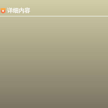
内容加载失败，可能是你的浏览器屏蔽了JS脚本！
详细内容