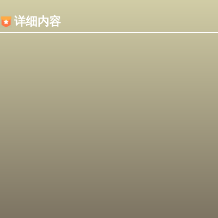
内容加载失败，可能是你的浏览器屏蔽了JS脚本！
详细内容