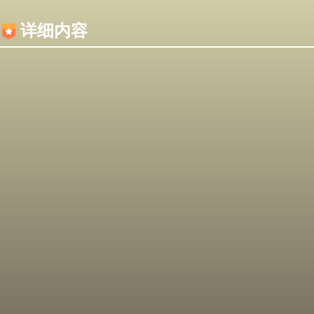
内容加载失败，可能是你的浏览器屏蔽了JS脚本！
详细内容