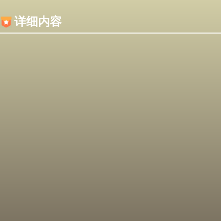
内容加载失败，可能是你的浏览器屏蔽了JS脚本！
详细内容