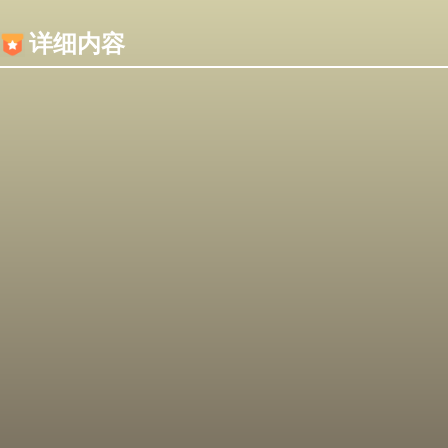
内容加载失败，可能是你的浏览器屏蔽了JS脚本！
详细内容