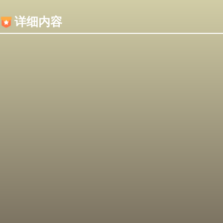
内容加载失败，可能是你的浏览器屏蔽了JS脚本！
详细内容