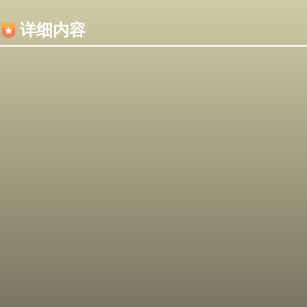
内容加载失败，可能是你的浏览器屏蔽了JS脚本！
详细内容