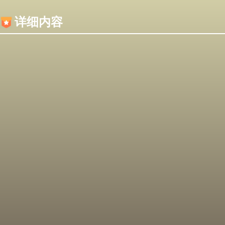
内容加载失败，可能是你的浏览器屏蔽了JS脚本！
详细内容