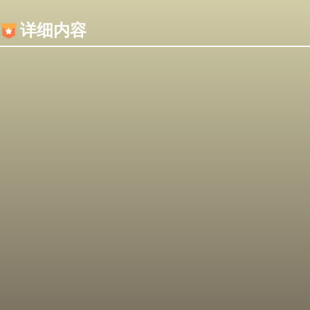
内容加载失败，可能是你的浏览器屏蔽了JS脚本！
详细内容