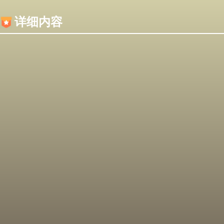
内容加载失败，可能是你的浏览器屏蔽了JS脚本！
详细内容