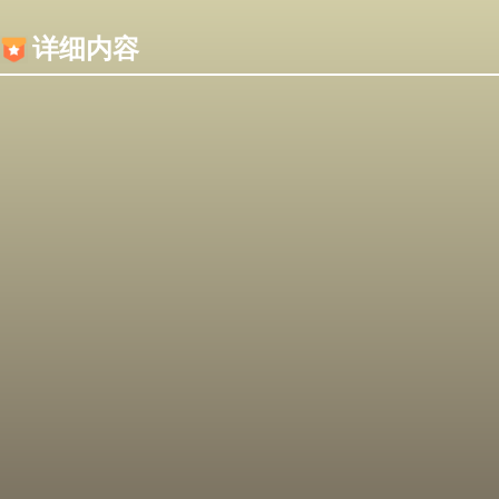
内容加载失败，可能是你的浏览器屏蔽了JS脚本！
详细内容