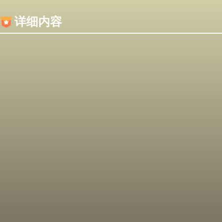
内容加载失败，可能是你的浏览器屏蔽了JS脚本！
详细内容