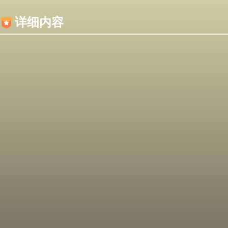
内容加载失败，可能是你的浏览器屏蔽了JS脚本！
详细内容