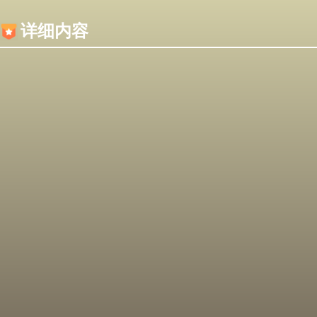
内容加载失败，可能是你的浏览器屏蔽了JS脚本！
详细内容