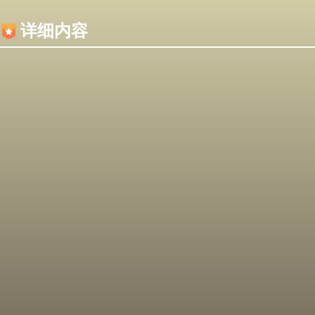
内容加载失败，可能是你的浏览器屏蔽了JS脚本！
详细内容