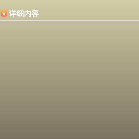
内容加载失败，可能是你的浏览器屏蔽了JS脚本！
详细内容