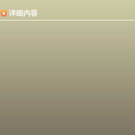
内容加载失败，可能是你的浏览器屏蔽了JS脚本！
详细内容