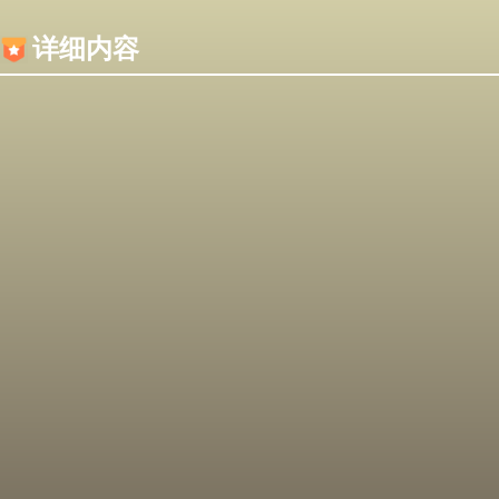
内容加载失败，可能是你的浏览器屏蔽了JS脚本！
详细内容