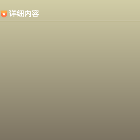
内容加载失败，可能是你的浏览器屏蔽了JS脚本！
详细内容