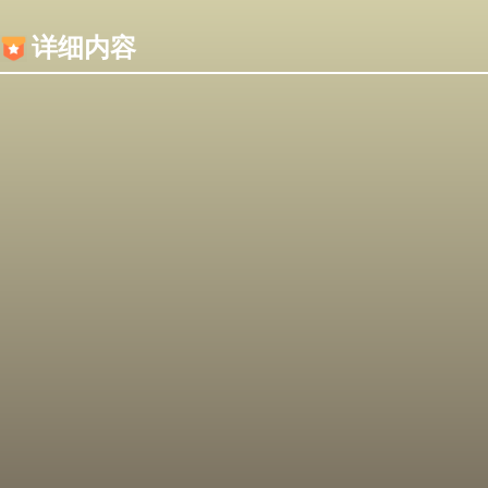
内容加载失败，可能是你的浏览器屏蔽了JS脚本！
详细内容