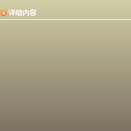
内容加载失败，可能是你的浏览器屏蔽了JS脚本！
详细内容