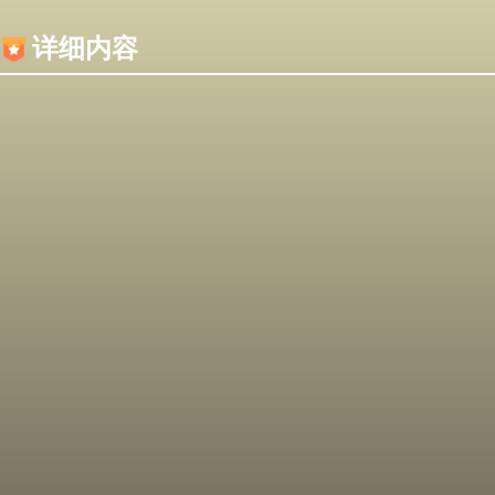
内容加载失败，可能是你的浏览器屏蔽了JS脚本！
详细内容